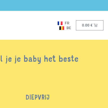
FR
0.00
€
BE
 je je baby het beste
DIEPVRIJ