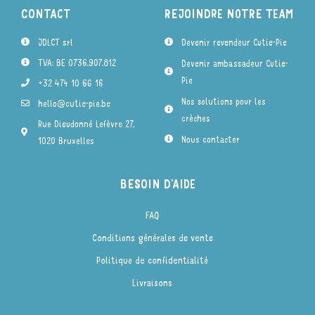
CONTACT
REJOINDRE NOTRE TEAM
JDLCT srl
Devenir revendeur Cutie-Pie
TVA: BE 0736.907.812
Devenir ambassadeur Cutie-
Pie
+32 474 10 66 16
Nos solutions pour les
hello@cutie-pie.be
crèches
Rue Dieudonné Lefèvre 27,
Nous contacter
1020 Bruxelles
BESOIN D'AIDE
FAQ
Conditions générales de vente
Politique de confidentialité
Livraisons