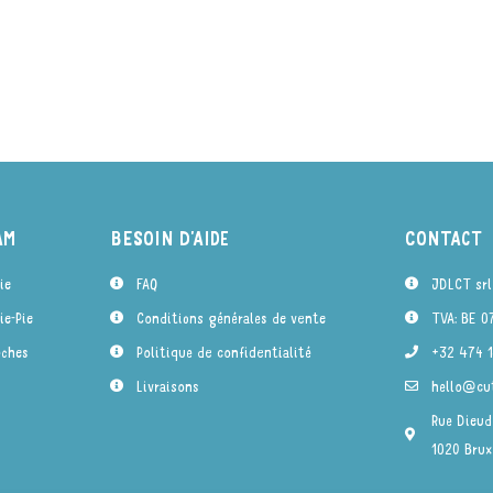
AM
BESOIN D'AIDE
CONTACT
ie
FAQ
JDLCT srl
e-Pie
Conditions générales de vente
TVA: BE 0
èches
Politique de confidentialité
+32 474 1
Livraisons
hello@cut
Rue Dieud
1020 Brux