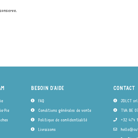
 conserve.
AM
BESOIN D'AIDE
CONTACT
ie
FAQ
JDLCT srl
e-Pie
Conditions générales de vente
TVA: BE 0
èches
Politique de confidentialité
+32 474 1
Livraisons
hello@cut